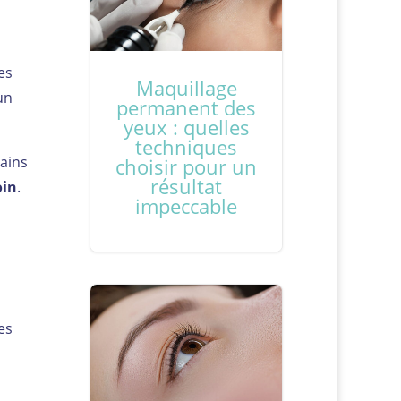
es
Maquillage
un
permanent des
yeux : quelles
techniques
ains
choisir pour un
résultat
oin
.
impeccable
les