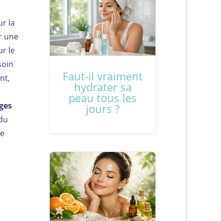
r la
r une
ur le
soin
Faut-il vraiment
nt,
hydrater sa
peau tous les
ges
jours ?
 du
ne