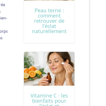
rée
Peau terne :
s
comment
bien-
retrouver de
l’éclat
naturellement
corps
ns
Vitamine C : les
bienfaits pour
l’éclat et