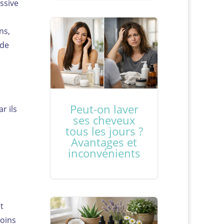
ssive
ns,
 de
Peut-on laver
r ils
ses cheveux
tous les jours ?
Avantages et
inconvénients
t
soins