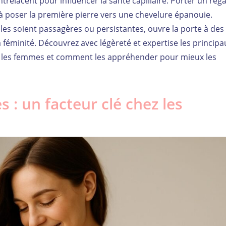
trelacent pour influencer la santé capillaire. Porter un reg
jà poser la première pierre vers une chevelure épanouie.
les soient passagères ou persistantes, ouvre la porte à des
 féminité. Découvrez avec légèreté et expertise les principa
z les femmes et comment les appréhender pour mieux les
 : un facteur clé chez les