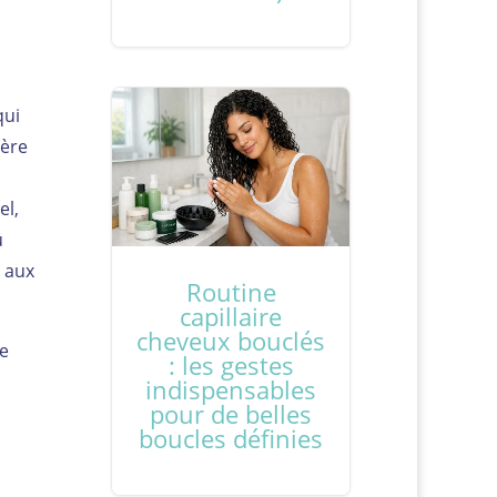
qui
ière
el,
u
t aux
Routine
capillaire
cheveux bouclés
ne
: les gestes
indispensables
pour de belles
boucles définies