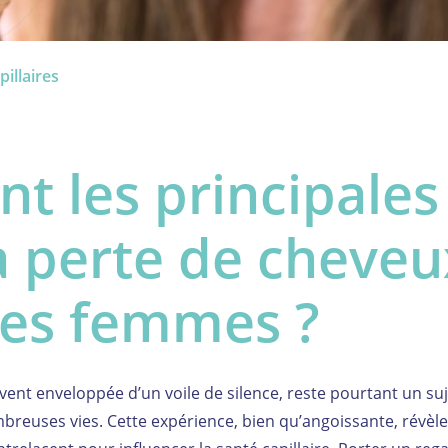
pillaires
nt les principales
a perte de cheveu
les femmes ?
ent enveloppée d’un voile de silence, reste pourtant un suj
euses vies. Cette expérience, bien qu’angoissante, révèl